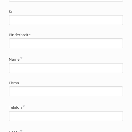
Kr
Binderbreite
Pflichtfeld
*
Name
Firma
Pflichtfeld
*
Telefon
Pflichtfeld
*