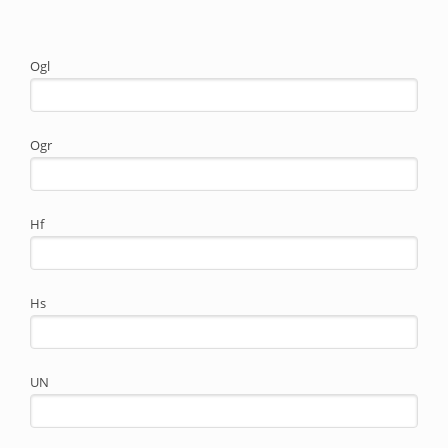
Ogl
Ogr
Hf
Hs
UN