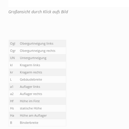
Großansicht durch Klick aufs Bild
Ogl
Obergurtneigung links
Ogr
Obergurtneigung rechts
UN
Untergurtneigung
kl
Kragarm links
kr
Kragarm rechts
L
Gebäudebreite
a1
Auflager links
a2
Auflager rechts
Hf
Höhe im First
Hs
statische Höhe
Ha
Höhe am Auflager
B
Binderbreite