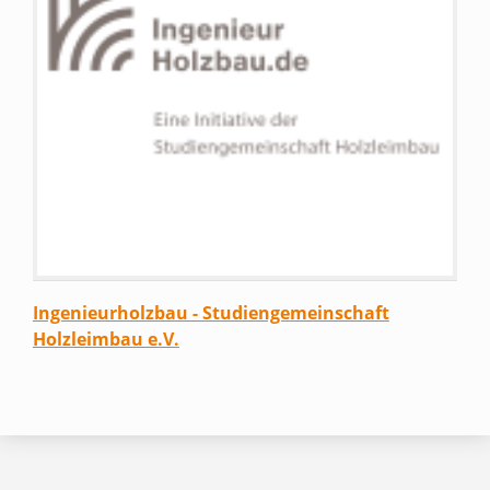
Ingenieurholzbau - Studiengemeinschaft
Holzleimbau e.V.